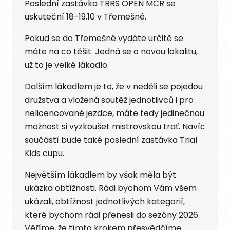
Poslední zastávka TRRS OPEN MČR se
uskuteční 18-19.10 v Třemešné.
Pokud se do Třemešné vydáte určitě se
máte na co těšit. Jedná se o novou lokalitu,
už to je velké lákadlo.
Dalším lákadlem je to, že v neděli se pojedou
družstva a vložená soutěž jednotlivců i pro
nelicencované jezdce, máte tedy jedinečnou
možnost si vyzkoušet mistrovskou trať. Navíc
součástí bude také poslední zastávka Trial
Kids cupu.
Největším lákadlem by však měla být
ukázka obtížnosti. Rádi bychom Vám všem
ukázali, obtížnost jednotlivých kategorií,
které bychom rádi přenesli do sezóny 2026.
Věříme, že tímto krokem přesvědčíme